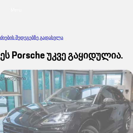
Menu
My sa
ძიების შედეგებზე გადასვლა
ეს Porsche უკვე გაყიდულია.
გაყიდულია