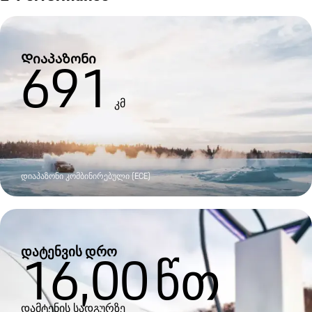
Დიაპაზონი
691
კმ
დიაპაზონი კომბინირებული (ECE)
დატენვის დრო
16,00
წთ
დამტენის სადგურზე