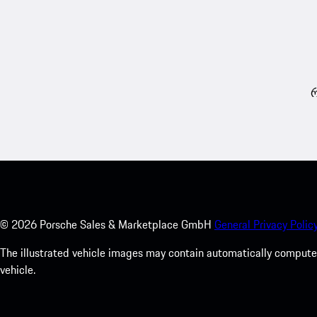
რ
©
2026
Porsche Sales & Marketplace GmbH
General Privacy Policy
The illustrated vehicle images may contain automatically computer
vehicle.