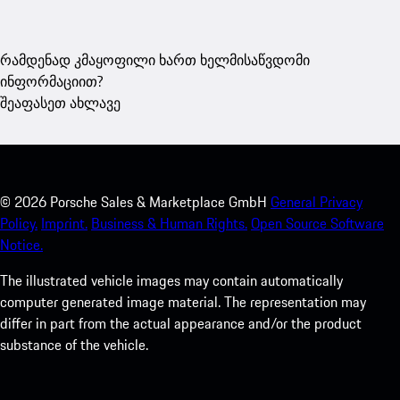
რამდენად კმაყოფილი ხართ ხელმისაწვდომი
ინფორმაციით?
შეაფასეთ ახლავე
©
2026
Porsche Sales & Marketplace GmbH
General Privacy
Policy.
Imprint.
Business & Human Rights.
Open Source Software
Notice.
The illustrated vehicle images may contain automatically
computer generated image material. The representation may
differ in part from the actual appearance and/or the product
substance of the vehicle.