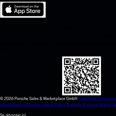
Ma Porsche pour iOS
Téléchargez notre application facilement en scannant le code QR 
instantanément à l’App Store d’Apple et améliorez votre expérienc
temps.
©
2026
Porsche Sales & Marketplace GmbH
Conditions Générales.
informations juridiques.
Cookie Policy.
Business & Human Rights.
A
Se rétracter ici