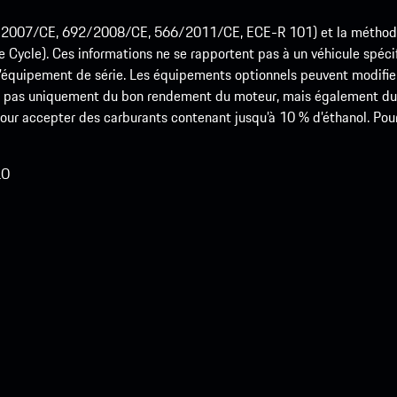
715/2007/CE, 692/2008/CE, 566/2011/CE, ECE-R 101) et la méth
cle). Ces informations ne se rapportent pas à un véhicule spécifi
équipement de série. Les équipements optionnels peuvent modifier
 pas uniquement du bon rendement du moteur, mais également du st
r accepter des carburants contenant jusqu’à 10 % d’éthanol. Pour o
LO