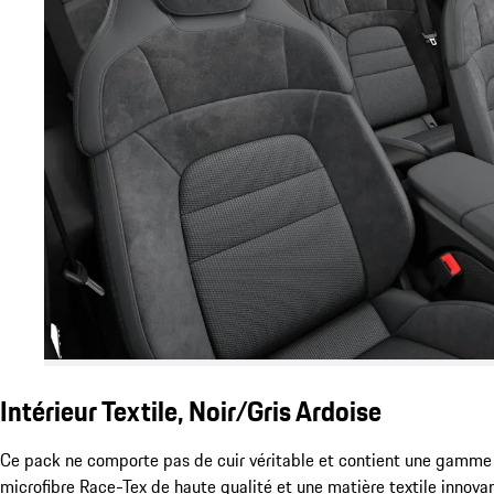
Intérieur Textile, Noir/Gris Ardoise
Ce pack ne comporte pas de cuir véritable et contient une gamme
microfibre Race-Tex de haute qualité et une matière textile innovan