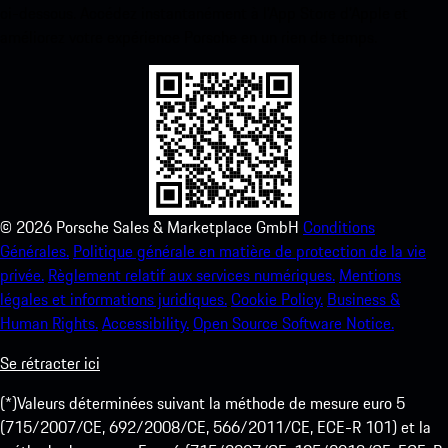
ci-dessous. Accédez instantanément à l’App Store d’Apple et
améliorez votre expérience Porsche en un rien de temps.
©
2026
Porsche Sales & Marketplace GmbH
Conditions
Générales.
Politique générale en matière de protection de la vie
privée.
Règlement relatif aux services numériques.
Mentions
légales et informations juridiques.
Cookie Policy.
Business &
Human Rights.
Accessibility.
Open Source Software Notice.
Se rétracter ici
(*)Valeurs déterminées suivant la méthode de mesure euro 5
(715/2007/CE, 692/2008/CE, 566/2011/CE, ECE-R 101) et la