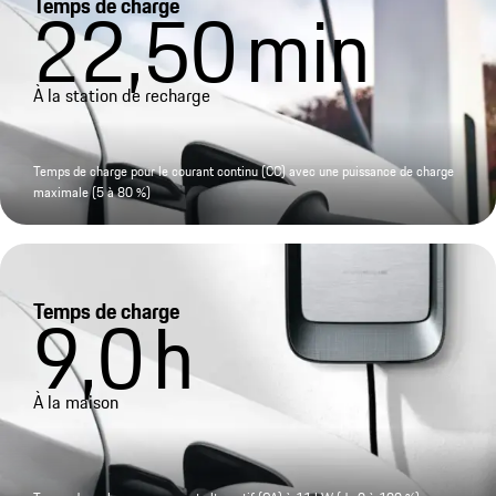
Temps de charge
22,50
min
À la station de recharge
Temps de charge pour le courant continu (CC) avec une puissance de charge
maximale (5 à 80 %)
Temps de charge
9,0
h
À la maison