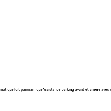
umatique
Toit panoramique
Assistance parking avant et arrière avec