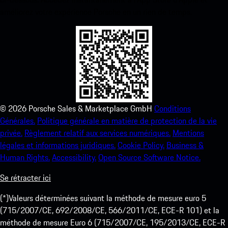
améliorez votre expérience Porsche en un rien de temps.
©
2026
Porsche Sales & Marketplace GmbH
Conditions
Générales.
Politique générale en matière de protection de la vie
privée.
Règlement relatif aux services numériques.
Mentions
légales et informations juridiques.
Cookie Policy.
Business &
Human Rights.
Accessibility.
Open Source Software Notice.
Se rétracter ici
(*)Valeurs déterminées suivant la méthode de mesure euro 5
(715/2007/CE, 692/2008/CE, 566/2011/CE, ECE-R 101) et la
méthode de mesure Euro 6 (715/2007/CE, 195/2013/CE, ECE-R