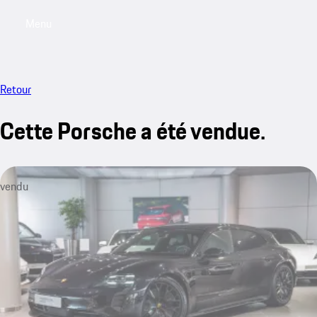
Menu
My saved searches, 0 searches saved
My sa
Retour
Cette Porsche a été vendue.
vendu