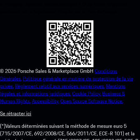
ci-dessous. Accédez instantanément à l’App Store d’Apple et
améliorez votre expérience Porsche en un rien de temps.
©
2026
Porsche Sales & Marketplace GmbH
Conditions
Générales.
Politique générale en matière de protection de la vie
privée.
Règlement relatif aux services numériques.
Mentions
légales et informations juridiques.
Cookie Policy.
Business &
Human Rights.
Accessibility.
Open Source Software Notice.
Se rétracter ici
(*)Valeurs déterminées suivant la méthode de mesure euro 5
(715/2007/CE, 692/2008/CE, 566/2011/CE, ECE-R 101) et la