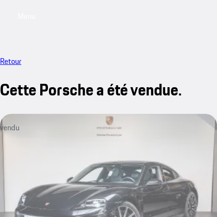
Menu
My saved searches, 0 searches saved
My sa
Retour
Cette Porsche a été vendue.
vendu