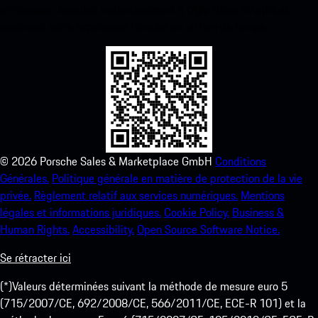
ci-dessous. Accédez instantanément à l’App Store d’Apple et
améliorez votre expérience Porsche en un rien de temps.
©
2026
Porsche Sales & Marketplace GmbH
Conditions
Générales.
Politique générale en matière de protection de la vie
privée.
Règlement relatif aux services numériques.
Mentions
légales et informations juridiques.
Cookie Policy.
Business &
Human Rights.
Accessibility.
Open Source Software Notice.
Se rétracter ici
(*)Valeurs déterminées suivant la méthode de mesure euro 5
(715/2007/CE, 692/2008/CE, 566/2011/CE, ECE-R 101) et la