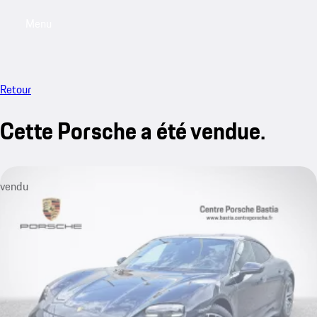
Menu
My saved searches, 0 searches saved
My sa
Retour
Cette Porsche a été vendue.
vendu