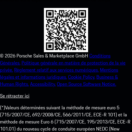
©
2026
Porsche Sales & Marketplace GmbH
Conditions
Générales.
Politique générale en matière de protection de la vie
privée.
Règlement relatif aux services numériques.
Mentions
légales et informations juridiques.
Cookie Policy.
Business &
Human Rights.
Accessibility.
Open Source Software Notice.
Se rétracter ici
(*)Valeurs déterminées suivant la méthode de mesure euro 5
(715/2007/CE, 692/2008/CE, 566/2011/CE, ECE-R 101) et la
méthode de mesure Euro 6 (715/2007/CE, 195/2013/CE, ECE-R
101.01) du nouveau cycle de conduite européen NEDC (New