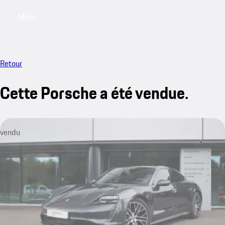
Menu
My saved searches, 0 searches saved
My sa
Retour
Cette Porsche a été vendue.
vendu