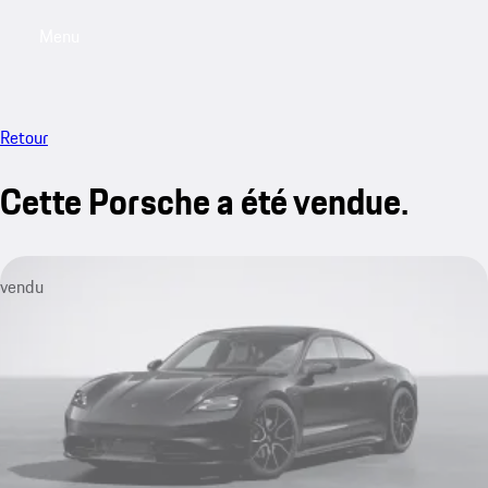
Menu
My saved searches, 0 searches saved
My sa
Retour
Cette Porsche a été vendue.
vendu