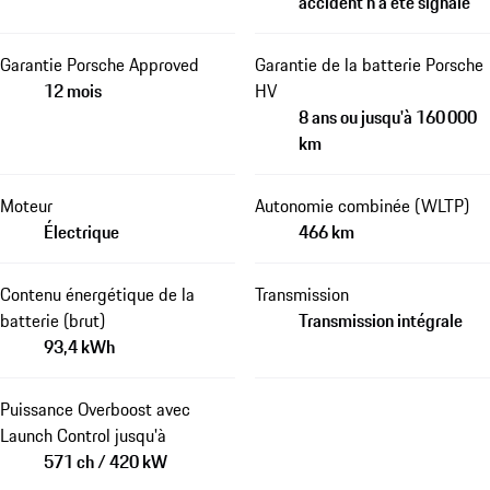
accident n'a été signalé
Garantie Porsche Approved
Garantie de la batterie Porsche
12 mois
HV
8 ans ou jusqu'à 160 000
km
Moteur
Autonomie combinée (WLTP)
Électrique
466 km
Contenu énergétique de la
Transmission
batterie (brut)
Transmission intégrale
93,4 kWh
Puissance Overboost avec
Launch Control jusqu'à
571 ch / 420 kW