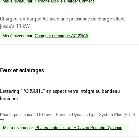
Mis à niveau par
:
Porsche Mobile Charger Connect
Chargeur embarqué AC avec une puissance de charge allant
jusqu'à 11 kW
Mis à niveau par
:
Chargeur embarqué AC 22kW
Feux et éclairages
Lettering "PORSCHE" en aspect verre intégré au bandeau
lumineux
Phares principaux à LED avec Porsche Dynamic Light System Plus (PDLS
+)
Mis à niveau par
:
Phares matriciels à LED avec Porsche Dynamic Light S