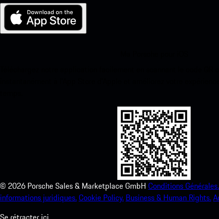
Ma Porsche pour iOS
Téléchargez notre application facilement en scannant le code QR 
instantanément à l’App Store d’Apple et améliorez votre expérienc
temps.
©
2026
Porsche Sales & Marketplace GmbH
Conditions Générales.
informations juridiques.
Cookie Policy.
Business & Human Rights.
A
Se rétracter ici