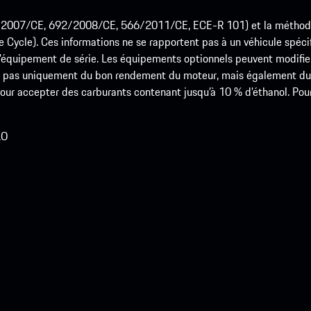
715/2007/CE, 692/2008/CE, 566/2011/CE, ECE-R 101) et la méth
cle). Ces informations ne se rapportent pas à un véhicule spécifi
équipement de série. Les équipements optionnels peuvent modifier
 pas uniquement du bon rendement du moteur, mais également du st
r accepter des carburants contenant jusqu’à 10 % d’éthanol. Pour o
LO