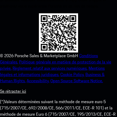
améliorez votre expérience Porsche en un rien de temps.
©
2026
Porsche Sales & Marketplace GmbH
Conditions
Générales.
Politique générale en matière de protection de la vie
privée.
Règlement relatif aux services numériques.
Mentions
légales et informations juridiques.
Cookie Policy.
Business &
Human Rights.
Accessibility.
Open Source Software Notice.
Se rétracter ici
(*)Valeurs déterminées suivant la méthode de mesure euro 5
(715/2007/CE, 692/2008/CE, 566/2011/CE, ECE-R 101) et la
méthode de mesure Euro 6 (715/2007/CE, 195/2013/CE, ECE-R