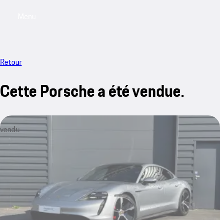
Menu
My saved searches, 0 searches saved
My sa
Retour
Cette Porsche a été vendue.
vendu