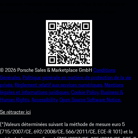
ci-dessous. Accédez instantanément à l’App Store d’Apple et
améliorez votre expérience Porsche en un rien de temps.
©
2026
Porsche Sales & Marketplace GmbH
Conditions
Générales.
Politique générale en matière de protection de la vie
privée.
Règlement relatif aux services numériques.
Mentions
légales et informations juridiques.
Cookie Policy.
Business &
Human Rights.
Accessibility.
Open Source Software Notice.
Se rétracter ici
(*)Valeurs déterminées suivant la méthode de mesure euro 5
(715/2007/CE, 692/2008/CE, 566/2011/CE, ECE-R 101) et la