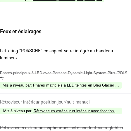
Feux et éclairages
Lettering "PORSCHE" en aspect verre intégré au bandeau
lumineux
Phares principaux à LED avec Porsche Dynamic Light System Plus (PDLS
+)
Mis à niveau par
:
Phares matriciels à LED teintés en Bleu Glacier avec P
Rétroviseur intérieur position jour/nuit manuel
Mis à niveau par
:
Rétroviseurs extérieur et intérieur avec fonction anti-éb
Rétroviseurs extérieurs asphériques côté conducteur, réglables