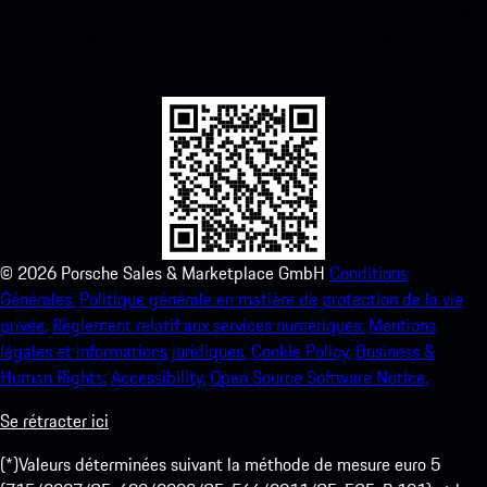
Téléchargez notre application facilement en scannant le code QR
ci-dessous. Accédez instantanément à l’App Store d’Apple et
améliorez votre expérience Porsche en un rien de temps.
©
2026
Porsche Sales & Marketplace GmbH
Conditions
Générales.
Politique générale en matière de protection de la vie
privée.
Règlement relatif aux services numériques.
Mentions
légales et informations juridiques.
Cookie Policy.
Business &
Human Rights.
Accessibility.
Open Source Software Notice.
Se rétracter ici
(*)Valeurs déterminées suivant la méthode de mesure euro 5