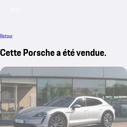
Menu
My saved searches, 0 searches saved
My sa
Retour
Cette Porsche a été vendue.
vendu