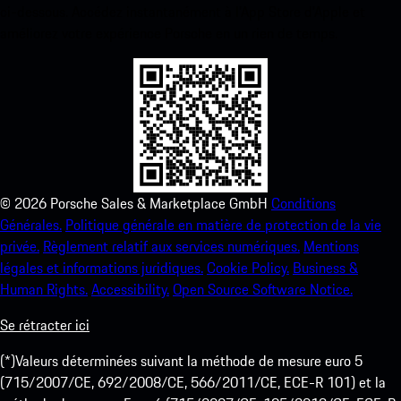
ci-dessous. Accédez instantanément à l’App Store d’Apple et
améliorez votre expérience Porsche en un rien de temps.
©
2026
Porsche Sales & Marketplace GmbH
Conditions
Générales.
Politique générale en matière de protection de la vie
privée.
Règlement relatif aux services numériques.
Mentions
légales et informations juridiques.
Cookie Policy.
Business &
Human Rights.
Accessibility.
Open Source Software Notice.
Se rétracter ici
(*)Valeurs déterminées suivant la méthode de mesure euro 5
(715/2007/CE, 692/2008/CE, 566/2011/CE, ECE-R 101) et la