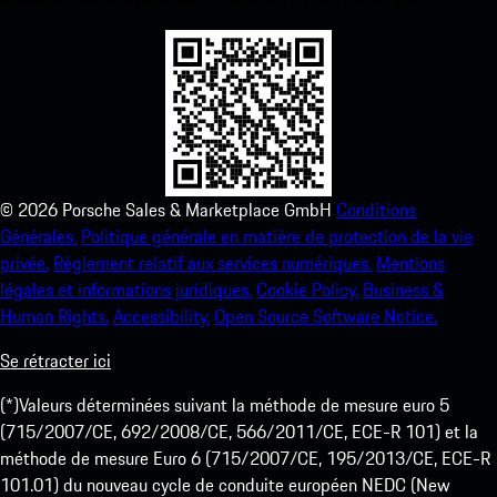
©
2026
Porsche Sales & Marketplace GmbH
Conditions
Générales.
Politique générale en matière de protection de la vie
privée.
Règlement relatif aux services numériques.
Mentions
légales et informations juridiques.
Cookie Policy.
Business &
Human Rights.
Accessibility.
Open Source Software Notice.
Se rétracter ici
(*)Valeurs déterminées suivant la méthode de mesure euro 5
(715/2007/CE, 692/2008/CE, 566/2011/CE, ECE-R 101) et la
méthode de mesure Euro 6 (715/2007/CE, 195/2013/CE, ECE-R
101.01) du nouveau cycle de conduite européen NEDC (New