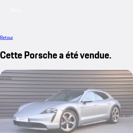
Menu
My saved searches, 0 searches saved
My sa
Retour
Cette Porsche a été vendue.
vendu