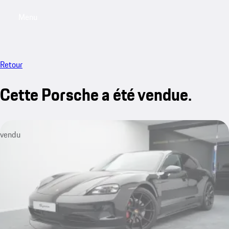
Menu
My saved searches, 0 searches saved
My sa
Retour
Cette Porsche a été vendue.
vendu