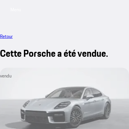
Menu
My saved searches, 0 searches saved
My sa
Retour
Cette Porsche a été vendue.
vendu