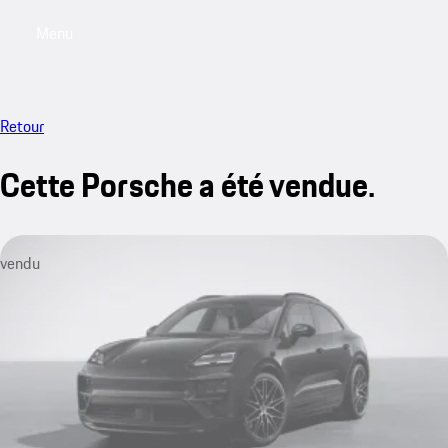
Menu
My saved searches, 0 searches saved
My sa
Retour
Cette Porsche a été vendue.
vendu