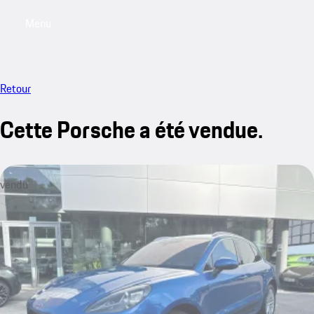
Menu
My saved searches, 0 searches saved
My sa
Retour
Cette Porsche a été vendue.
vendu