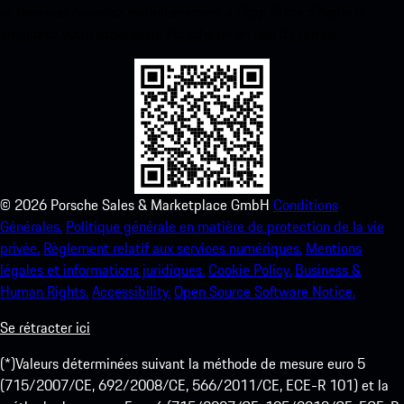
ci-dessous. Accédez instantanément à l’App Store d’Apple et
améliorez votre expérience Porsche en un rien de temps.
©
2026
Porsche Sales & Marketplace GmbH
Conditions
Générales.
Politique générale en matière de protection de la vie
privée.
Règlement relatif aux services numériques.
Mentions
légales et informations juridiques.
Cookie Policy.
Business &
Human Rights.
Accessibility.
Open Source Software Notice.
Se rétracter ici
(*)Valeurs déterminées suivant la méthode de mesure euro 5
(715/2007/CE, 692/2008/CE, 566/2011/CE, ECE-R 101) et la