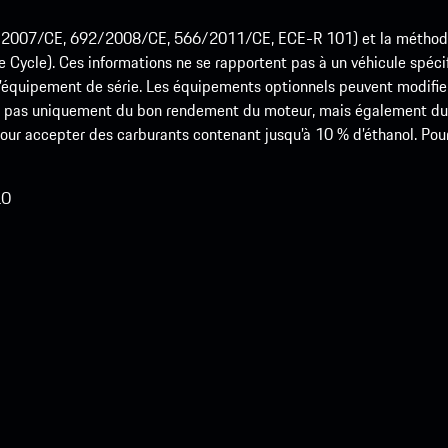
715/2007/CE, 692/2008/CE, 566/2011/CE, ECE-R 101) et la méth
cle). Ces informations ne se rapportent pas à un véhicule spécifi
équipement de série. Les équipements optionnels peuvent modifier
 pas uniquement du bon rendement du moteur, mais également du st
r accepter des carburants contenant jusqu’à 10 % d’éthanol. Pour o
LO