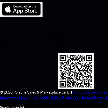
Ma Porsche pour iOS
Téléchargez notre application facilement en scannant le code QR 
instantanément à l’App Store d’Apple et améliorez votre expérienc
temps.
©
2026
Porsche Sales & Marketplace GmbH
Conditions Générales.
informations juridiques.
Cookie Policy.
Business & Human Rights.
A
Se rétracter ici