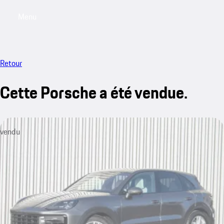
Menu
My saved searches, 0 searches saved
My sa
Retour
Cette Porsche a été vendue.
vendu