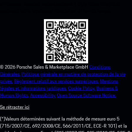
ci-dessous. Accédez instantanément à l’App Store d’Apple et
améliorez votre expérience Porsche en un rien de temps.
©
2026
Porsche Sales & Marketplace GmbH
Conditions
Générales.
Politique générale en matière de protection de la vie
privée.
Règlement relatif aux services numériques.
Mentions
légales et informations juridiques.
Cookie Policy.
Business &
Human Rights.
Accessibility.
Open Source Software Notice.
Se rétracter ici
(*)Valeurs déterminées suivant la méthode de mesure euro 5
(715/2007/CE, 692/2008/CE, 566/2011/CE, ECE-R 101) et la