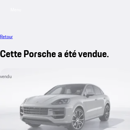
Menu
My saved searches, 0 searches saved
My sa
Retour
Cette Porsche a été vendue.
vendu