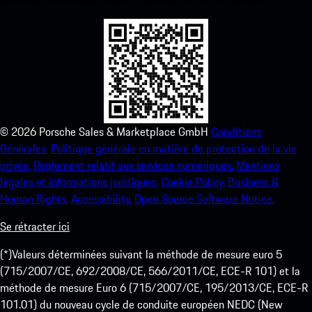
©
2026
Porsche Sales & Marketplace GmbH
Conditions
Générales.
Politique générale en matière de protection de la vie
privée.
Règlement relatif aux services numériques.
Mentions
légales et informations juridiques.
Cookie Policy.
Business &
Human Rights.
Accessibility.
Open Source Software Notice.
Se rétracter ici
(*)Valeurs déterminées suivant la méthode de mesure euro 5
(715/2007/CE, 692/2008/CE, 566/2011/CE, ECE-R 101) et la
méthode de mesure Euro 6 (715/2007/CE, 195/2013/CE, ECE-R
101.01) du nouveau cycle de conduite européen NEDC (New