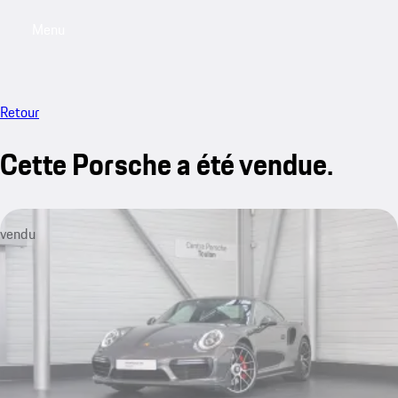
Menu
My saved searches, 0 searches saved
My sa
Retour
Cette Porsche a été vendue.
vendu