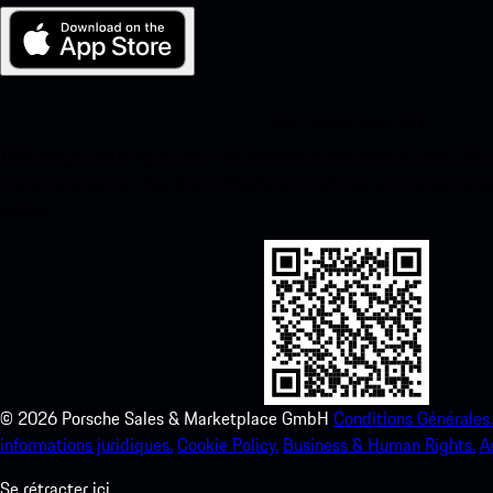
Ma Porsche pour iOS
Téléchargez notre application facilement en scannant le code QR 
instantanément à l’App Store d’Apple et améliorez votre expérienc
temps.
©
2026
Porsche Sales & Marketplace GmbH
Conditions Générales.
informations juridiques.
Cookie Policy.
Business & Human Rights.
A
Se rétracter ici