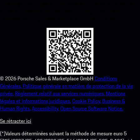
Téléchargez notre application facilement en scannant le code QR
ci-dessous. Accédez instantanément à l’App Store d’Apple et
améliorez votre expérience Porsche en un rien de temps.
©
2026
Porsche Sales & Marketplace GmbH
Conditions
Générales.
Politique générale en matière de protection de la vie
privée.
Règlement relatif aux services numériques.
Mentions
légales et informations juridiques.
Cookie Policy.
Business &
Human Rights.
Accessibility.
Open Source Software Notice.
Se rétracter ici
(*)Valeurs déterminées suivant la méthode de mesure euro 5