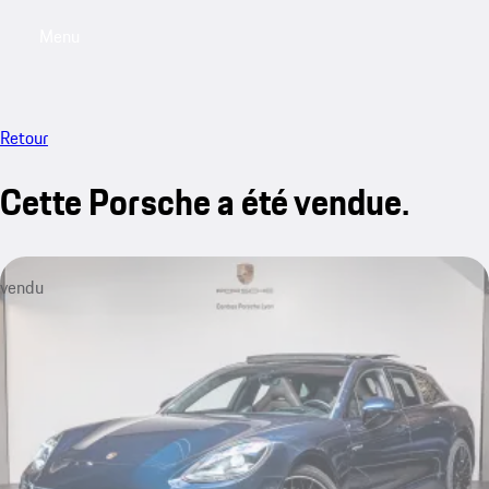
Menu
My saved searches, 0 searches saved
My sa
Retour
Cette Porsche a été vendue.
vendu