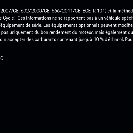
715/2007/CE, 692/2008/CE, 566/2011/CE, ECE-R 101) et la méth
cle). Ces informations ne se rapportent pas à un véhicule spécifi
équipement de série. Les équipements optionnels peuvent modifier
 pas uniquement du bon rendement du moteur, mais également du st
r accepter des carburants contenant jusqu’à 10 % d’éthanol. Pour o
LO