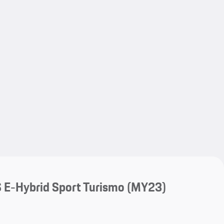
My save
My save
 E-Hybrid Sport Turismo (MY23)