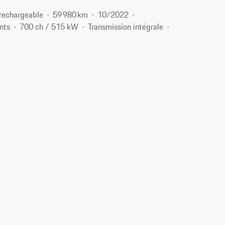
rechargeable
59 980 km
10/2022
nts
700 ch / 515 kW
Transmission intégrale