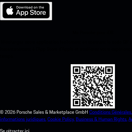
Ma Porsche pour iOS
Téléchargez notre application facilement en scannant le code QR 
instantanément à l’App Store d’Apple et améliorez votre expérienc
temps.
©
2026
Porsche Sales & Marketplace GmbH
Conditions Générales.
informations juridiques.
Cookie Policy.
Business & Human Rights.
A
Se rétracter ici