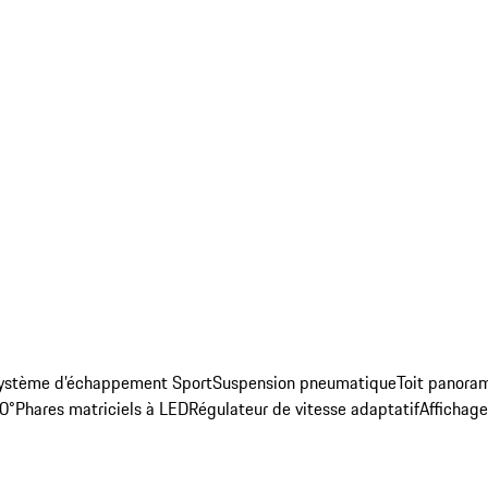
ystème d’échappement Sport
Suspension pneumatique
Toit panora
60°
Phares matriciels à LED
Régulateur de vitesse adaptatif
Affichage