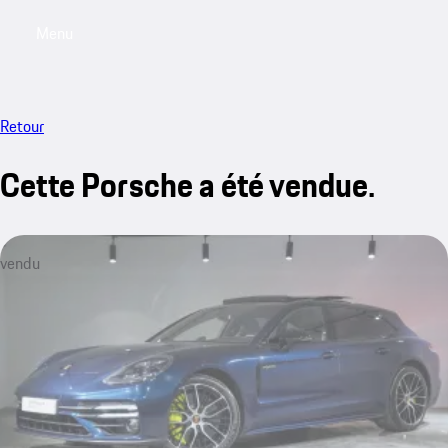
Menu
My saved searches, 0 searches saved
My sa
Retour
Cette Porsche a été vendue.
vendu