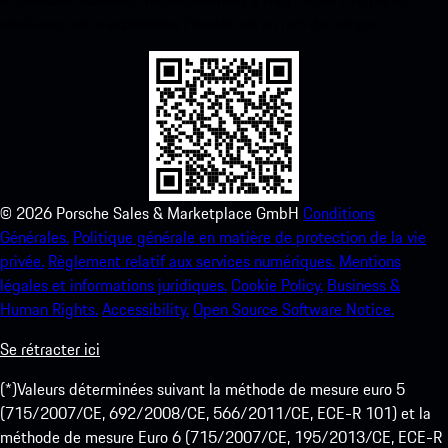
améliorez votre expérience Porsche en un rien de temps.
©
2026
Porsche Sales & Marketplace GmbH
Conditions
Générales.
Politique générale en matière de protection de la vie
privée.
Règlement relatif aux services numériques.
Mentions
légales et informations juridiques.
Cookie Policy.
Business &
Human Rights.
Accessibility.
Open Source Software Notice.
Se rétracter ici
(*)Valeurs déterminées suivant la méthode de mesure euro 5
(715/2007/CE, 692/2008/CE, 566/2011/CE, ECE-R 101) et la
méthode de mesure Euro 6 (715/2007/CE, 195/2013/CE, ECE-R