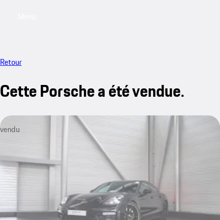
Menu
My saved searches, 0 searches saved
My sa
Retour
Cette Porsche a été vendue.
vendu