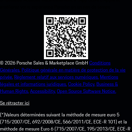
améliorez votre expérience Porsche en un rien de temps.
©
2026
Porsche Sales & Marketplace GmbH
Conditions
Générales.
Politique générale en matière de protection de la vie
privée.
Règlement relatif aux services numériques.
Mentions
légales et informations juridiques.
Cookie Policy.
Business &
Human Rights.
Accessibility.
Open Source Software Notice.
Se rétracter ici
(*)Valeurs déterminées suivant la méthode de mesure euro 5
(715/2007/CE, 692/2008/CE, 566/2011/CE, ECE-R 101) et la
méthode de mesure Euro 6 (715/2007/CE, 195/2013/CE, ECE-R