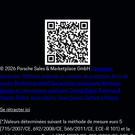
ci-dessous. Accédez instantanément à l’App Store d’Apple et
améliorez votre expérience Porsche en un rien de temps.
©
2026
Porsche Sales & Marketplace GmbH
Conditions
Générales.
Politique générale en matière de protection de la vie
privée.
Règlement relatif aux services numériques.
Mentions
légales et informations juridiques.
Cookie Policy.
Business &
Human Rights.
Accessibility.
Open Source Software Notice.
Se rétracter ici
(*)Valeurs déterminées suivant la méthode de mesure euro 5
(715/2007/CE, 692/2008/CE, 566/2011/CE, ECE-R 101) et la