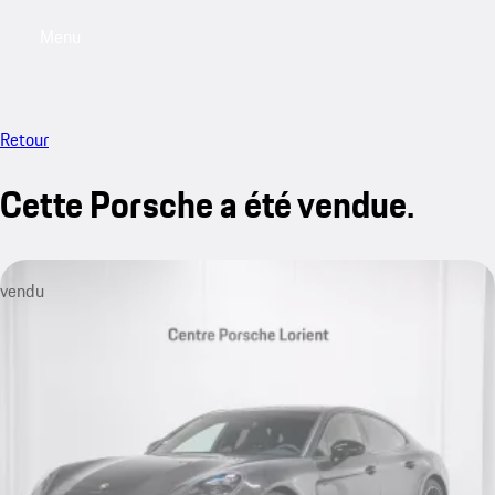
Menu
My saved searches, 0 searches saved
My sa
Retour
Cette Porsche a été vendue.
vendu