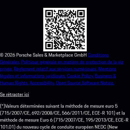
©
2026
Porsche Sales & Marketplace GmbH
Conditions
Générales.
Politique générale en matière de protection de la vie
privée.
Règlement relatif aux services numériques.
Mentions
légales et informations juridiques.
Cookie Policy.
Business &
Human Rights.
Accessibility.
Open Source Software Notice.
Se rétracter ici
(*)Valeurs déterminées suivant la méthode de mesure euro 5
(715/2007/CE, 692/2008/CE, 566/2011/CE, ECE-R 101) et la
méthode de mesure Euro 6 (715/2007/CE, 195/2013/CE, ECE-R
101.01) du nouveau cycle de conduite européen NEDC (New