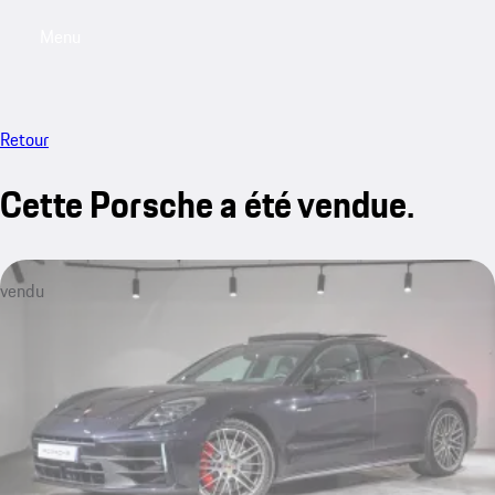
Menu
My saved searches, 0 searches saved
My sa
Retour
Cette Porsche a été vendue.
vendu