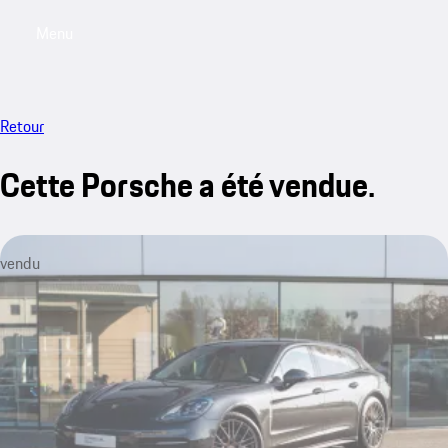
Menu
My saved searches, 0 searches saved
My sa
Retour
Cette Porsche a été vendue.
vendu