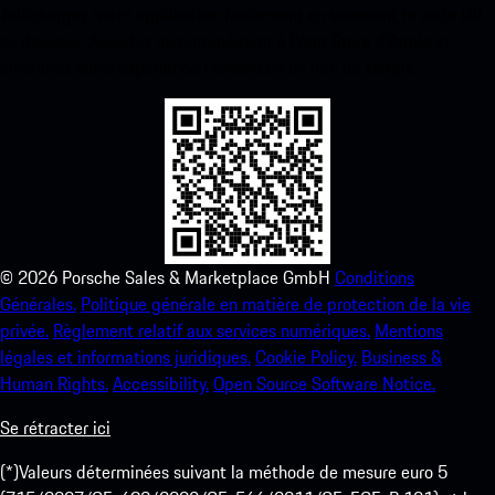
Téléchargez notre application facilement en scannant le code QR
ci-dessous. Accédez instantanément à l’App Store d’Apple et
améliorez votre expérience Porsche en un rien de temps.
©
2026
Porsche Sales & Marketplace GmbH
Conditions
Générales.
Politique générale en matière de protection de la vie
privée.
Règlement relatif aux services numériques.
Mentions
légales et informations juridiques.
Cookie Policy.
Business &
Human Rights.
Accessibility.
Open Source Software Notice.
Se rétracter ici
(*)Valeurs déterminées suivant la méthode de mesure euro 5