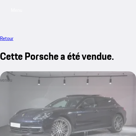
Menu
My saved searches, 0 searches saved
My sa
Retour
Cette Porsche a été vendue.
vendu