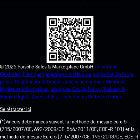
améliorez votre expérience Porsche en un rien de temps.
©
2026
Porsche Sales & Marketplace GmbH
Conditions
Générales.
Politique générale en matière de protection de la vie
privée.
Règlement relatif aux services numériques.
Mentions
légales et informations juridiques.
Cookie Policy.
Business &
Human Rights.
Accessibility.
Open Source Software Notice.
Se rétracter ici
(*)Valeurs déterminées suivant la méthode de mesure euro 5
(715/2007/CE, 692/2008/CE, 566/2011/CE, ECE-R 101) et la
méthode de mesure Euro 6 (715/2007/CE, 195/2013/CE, ECE-R