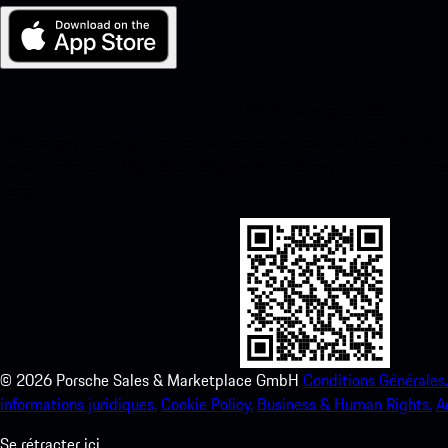
Ma Porsche pour iOS
Téléchargez notre application facilement en scannant le code QR 
instantanément à l’App Store d’Apple et améliorez votre expérienc
temps.
©
2026
Porsche Sales & Marketplace GmbH
Conditions Générales.
informations juridiques.
Cookie Policy.
Business & Human Rights.
A
Se rétracter ici