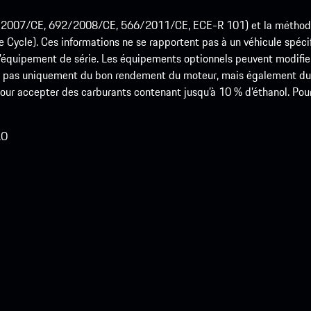
715/2007/CE, 692/2008/CE, 566/2011/CE, ECE-R 101) et la méth
cle). Ces informations ne se rapportent pas à un véhicule spécifi
équipement de série. Les équipements optionnels peuvent modifier
 pas uniquement du bon rendement du moteur, mais également du st
r accepter des carburants contenant jusqu’à 10 % d’éthanol. Pour o
LO