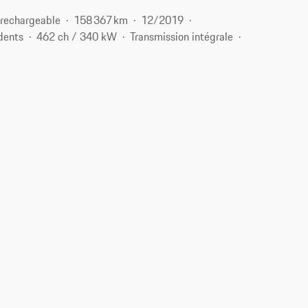
 rechargeable
158 367 km
12/2019
dents
462 ch / 340 kW
Transmission intégrale