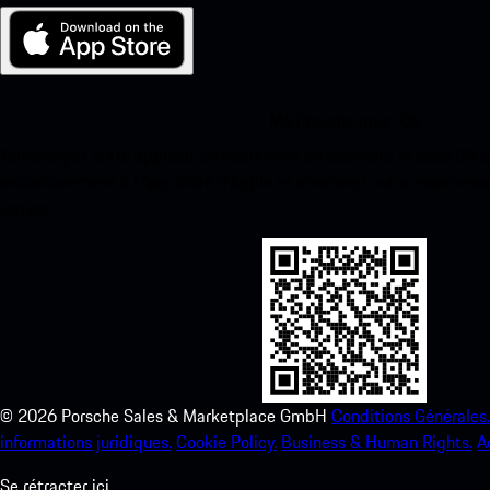
Ma Porsche pour iOS
Téléchargez notre application facilement en scannant le code QR 
instantanément à l’App Store d’Apple et améliorez votre expérienc
temps.
©
2026
Porsche Sales & Marketplace GmbH
Conditions Générales.
informations juridiques.
Cookie Policy.
Business & Human Rights.
A
Se rétracter ici