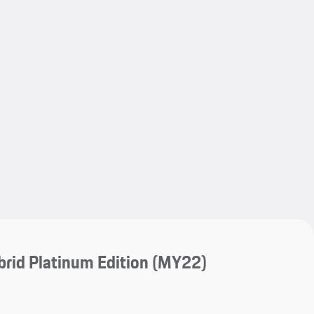
My save
My save
rid Platinum Edition (MY22)