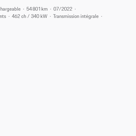
chargeable
54 801 km
07/2022
nts
462 ch / 340 kW
Transmission intégrale