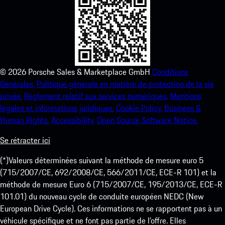
©
2026
Porsche Sales & Marketplace GmbH
Conditions
Générales.
Politique générale en matière de protection de la vie
privée.
Règlement relatif aux services numériques.
Mentions
légales et informations juridiques.
Cookie Policy.
Business &
Human Rights.
Accessibility.
Open Source Software Notice.
Se rétracter ici
(*)Valeurs déterminées suivant la méthode de mesure euro 5
(715/2007/CE, 692/2008/CE, 566/2011/CE, ECE-R 101) et la
méthode de mesure Euro 6 (715/2007/CE, 195/2013/CE, ECE-R
101.01) du nouveau cycle de conduite européen NEDC (New
European Drive Cycle). Ces informations ne se rapportent pas à un
véhicule spécifique et ne font pas partie de l’offre. Elles