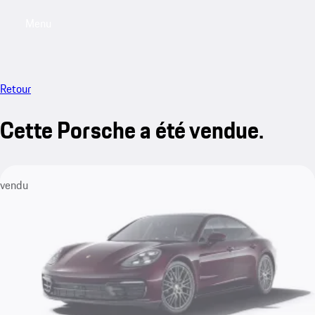
Menu
My saved searches, 0 searches saved
My sa
Retour
Cette Porsche a été vendue.
vendu