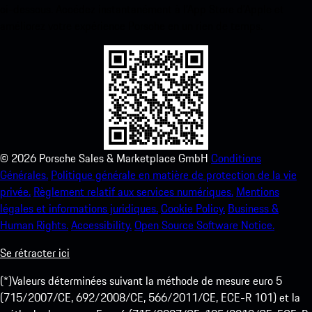
ci-dessous. Accédez instantanément à l’App Store d’Apple et
améliorez votre expérience Porsche en un rien de temps.
©
2026
Porsche Sales & Marketplace GmbH
Conditions
Générales.
Politique générale en matière de protection de la vie
privée.
Règlement relatif aux services numériques.
Mentions
légales et informations juridiques.
Cookie Policy.
Business &
Human Rights.
Accessibility.
Open Source Software Notice.
Se rétracter ici
(*)Valeurs déterminées suivant la méthode de mesure euro 5
(715/2007/CE, 692/2008/CE, 566/2011/CE, ECE-R 101) et la