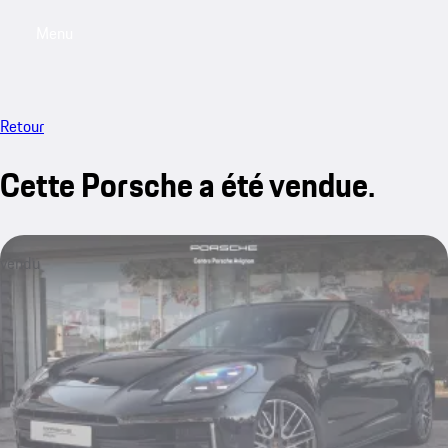
Menu
My saved searches, 0 searches saved
My sa
Retour
Cette Porsche a été vendue.
vendu