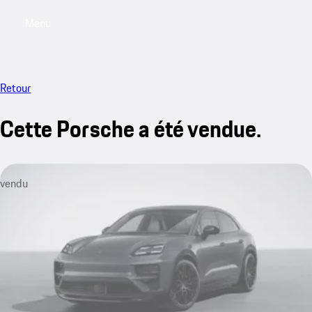
Menu
My saved searches, 0 searches saved
My sa
Retour
Cette Porsche a été vendue.
vendu