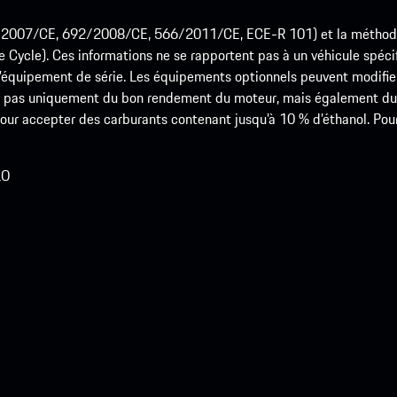
715/2007/CE, 692/2008/CE, 566/2011/CE, ECE-R 101) et la méth
cle). Ces informations ne se rapportent pas à un véhicule spécifi
équipement de série. Les équipements optionnels peuvent modifier
 pas uniquement du bon rendement du moteur, mais également du st
r accepter des carburants contenant jusqu’à 10 % d’éthanol. Pour o
LO