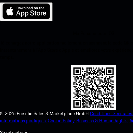
Ma Porsche pour iOS
Téléchargez notre application facilement en scannant le code QR 
instantanément à l’App Store d’Apple et améliorez votre expérienc
temps.
©
2026
Porsche Sales & Marketplace GmbH
Conditions Générales.
informations juridiques.
Cookie Policy.
Business & Human Rights.
A
Se rétracter ici