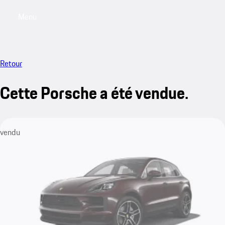
Menu
My saved searches, 0 searches saved
My sa
Retour
Cette Porsche a été vendue.
vendu