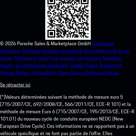
©
2026
Porsche Sales & Marketplace GmbH
Conditions
Générales.
Politique générale en matière de protection de la vie
privée.
Règlement relatif aux services numériques.
Mentions
légales et informations juridiques.
Cookie Policy.
Business &
Human Rights.
Accessibility.
Open Source Software Notice.
Se rétracter ici
(*)Valeurs déterminées suivant la méthode de mesure euro 5
(715/2007/CE, 692/2008/CE, 566/2011/CE, ECE-R 101) et la
méthode de mesure Euro 6 (715/2007/CE, 195/2013/CE, ECE-R
101.01) du nouveau cycle de conduite européen NEDC (New
European Drive Cycle). Ces informations ne se rapportent pas à un
véhicule spécifique et ne font pas partie de l’offre. Elles