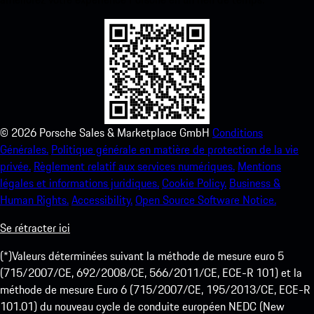
©
2026
Porsche Sales & Marketplace GmbH
Conditions
Générales.
Politique générale en matière de protection de la vie
privée.
Règlement relatif aux services numériques.
Mentions
légales et informations juridiques.
Cookie Policy.
Business &
Human Rights.
Accessibility.
Open Source Software Notice.
Se rétracter ici
(*)Valeurs déterminées suivant la méthode de mesure euro 5
(715/2007/CE, 692/2008/CE, 566/2011/CE, ECE-R 101) et la
méthode de mesure Euro 6 (715/2007/CE, 195/2013/CE, ECE-R
101.01) du nouveau cycle de conduite européen NEDC (New