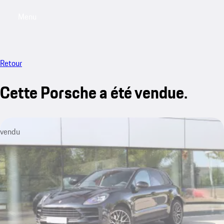
Menu
My saved searches, 0 searches saved
My sa
Retour
Cette Porsche a été vendue.
vendu