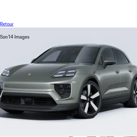
Menu
My saved searches, 0 searches saved
My sa
Retour
Son
14 Images