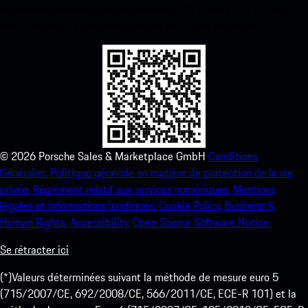
ci-dessous. Accédez instantanément à l’App Store d’Apple et
améliorez votre expérience Porsche en un rien de temps.
©
2026
Porsche Sales & Marketplace GmbH
Conditions
Générales.
Politique générale en matière de protection de la vie
privée.
Règlement relatif aux services numériques.
Mentions
légales et informations juridiques.
Cookie Policy.
Business &
Human Rights.
Accessibility.
Open Source Software Notice.
Se rétracter ici
(*)Valeurs déterminées suivant la méthode de mesure euro 5
(715/2007/CE, 692/2008/CE, 566/2011/CE, ECE-R 101) et la