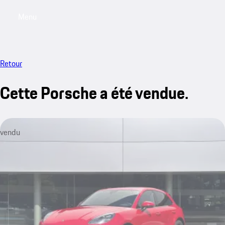
Menu
My saved searches, 0 searches saved
My sa
Retour
Cette Porsche a été vendue.
vendu